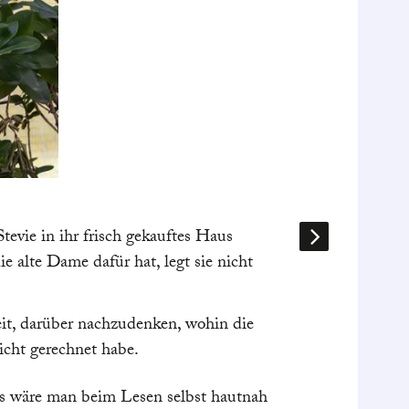
Selbstbe
evie in ihr frisch gekauftes Haus
Der Körper
 alte Dame dafür hat, legt sie nicht
verformt s
Ausgelöst 
natürlich e
eit, darüber nachzudenken, wohin die
die Entsch
icht gerechnet habe.
irgendwann
Bestimmung
Als wäre man beim Lesen selbst hautnah