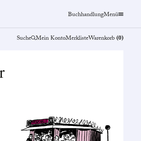
Buchhandlung
Menü
Suche
Mein Konto
Merkliste
Warenkorb
(
0
)
r