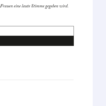
Nicole Dup
n Frauen eine laute Stimme gegeben wird.
Mehr e
Zum Pr