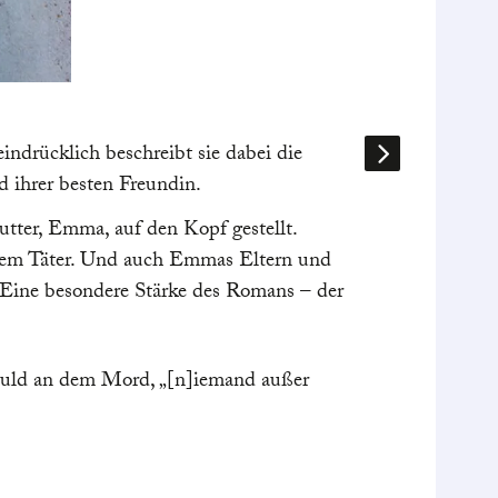
Eine Reis
indrücklich beschreibt sie dabei die
Es ist vie
d ihrer besten Freundin.
Im Zerfall 
Habsburger
utter, Emma, auf den Kopf gestellt.
sind aber d
 dem Täter. Und auch Emmas Eltern und
alles ist 
 Eine besondere Stärke des Romans – der
Bei einige
mehr über 
chuld an dem Mord, „[n]iemand außer
bekommt.