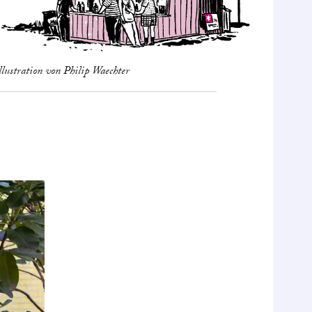
llustration von Philip Waechter
WAS WIR 