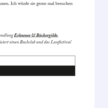
analysiert.
ommen. Ich würde sie gerne mal besuchen
zu empfehl
Nicole Dup
handlung
Erlesenes & Büchergilde
,
isiert einen Buchclub und das Lesefestival
Mehr e
Zum Pr