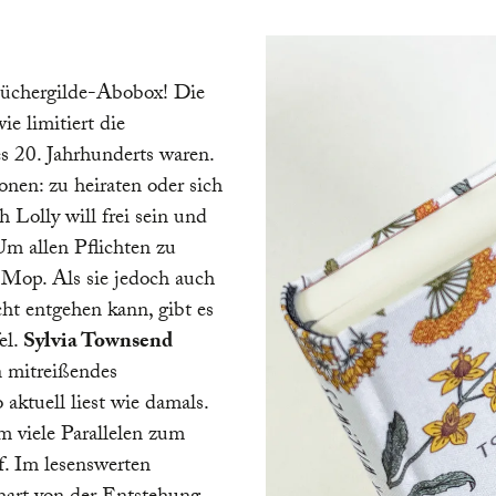
sprachgewaltige,
chichte. Machen Sie es
ärchen Tee
von
 Büchergilde-Abobox! Die
lich und genießen Sie
e limitiert die
s 20. Jahrhunderts waren.
onen: zu heiraten oder sich
nders, Ihnen die
Lolly will frei sein und
r Box vorzustellen: Das
Um allen Pflichten zu
nhaltet das
t Mop. Als sie jedoch auch
n und die Lehrerin
, das
cht entgehen kann, gibt es
Fassung des Buches
el.
Sylvia Townsend
 Stefanie vor Schulte
 mitreißendes
usiv für die
 aktuell liest wie damals.
ox
zur Verfügung gestellt
 viele Parallelen zum
n weiteren Einblick in
. Im lesenswerten
harakter Martins.