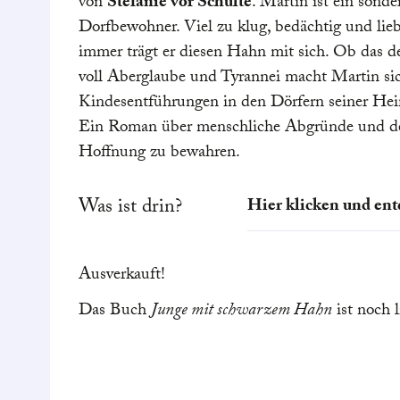
von
Stefanie vor Schulte
. Martin ist ein sonde
Dorfbewohner. Viel zu klug, bedächtig und lieb
immer trägt er diesen Hahn mit sich. Ob das der
voll Aberglaube und Tyrannei macht Martin s
Kindesentführungen in den Dörfern seiner Hei
Ein Roman über menschliche Abgründe und d
Hoffnung zu bewahren.
Was ist drin?
Hier klicken und ent
Viele, die Martin 
Ausverkauft!
begegnen, fürchten 
für Martin ist es ein
Das Buch
Junge mit schwarzem Hahn
ist noch l
Seelenbegleiter, ei
wir nicht für Sie, a
Chick
aus Wollfilz 