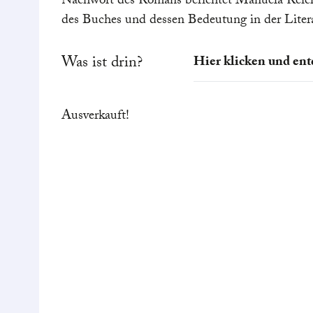
Nachwort des Romans berichtet Manuela Reich
des Buches und dessen Bedeutung in der Litera
Was ist drin?
Hier klicken und ent
Lolly glaubt sich end
Ausverkauft!
das kleine, unschei
zieht. Ihre Tage ver
Umherstreifen in d
Wird sie bei ihren 
sie sich auf den Wa
Zirbenkissen
von
I
und beruhigend und 
Waldduft auch Ihnen
Schlaf.
Der Biss einer Katz