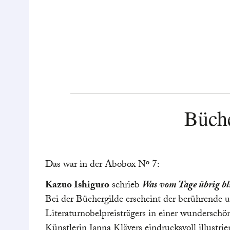
nur eine. Bei der Ge
einer hohen Klippe 
Wird er es tun? Ein
gewagt hat, sehen Si
Silikondeckel
der 
schützen Sie Ihre Ge
Wespen, Blättern u
den Sommer entspan
Büch
Hals über Kopf verli
Er überwindet seine
nimmt ein Mixtape f
Das war in der Abobox Nº 7:
Kassette singt er au
Kazuo Ishiguro
schrieb
Was vom Tage übrig bl
Liebeslied. Passend
Bei der Büchergilde erscheint der berührende
Frühstücksbrettch
Literaturnobelpreisträgers in einer wunderschö
der Firma
REMEM
Künstlerin Janna Klävers eindrucksvoll illustri