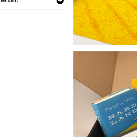
decken!
h nur für den Job im
 nicht bei seiner Tante
en. Doch nach und nach
eit Spaß und zusammen
reunden Hightower,
 entdeckt er seine
 Flair des alten Kinos
dort gezeigten Filme.
sich in der Welt der
lenden aus? Testen Sie
 kurzweiligen
Kino-
ivendi verlag
.
hat Kirstie etwas
: Mutproben und nicht