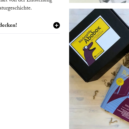
art von der Entstehung
turgeschichte.
decken!
lich in Freiheit, als sie in
nbare Dorf Great Mop
bringt sie mit dem
en angrenzenden Wäldern.
Spaziergängen müde, legt
ldboden und schläft. Das
nsieme
wirkt wohltuend
verschafft mit seinem
 einen verzaubert guten
e genügt und der Pakt