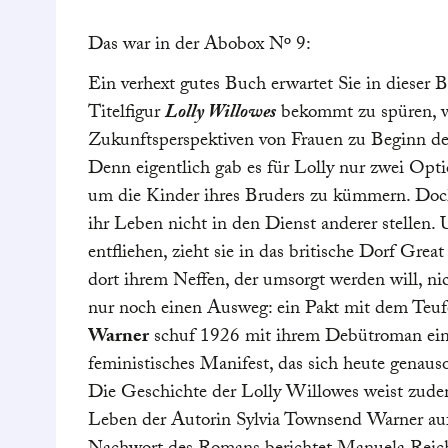
und schafft so eine 
atmosphärische Ges
Das war in der Abobox Nº 9:
sich mit dem
Bio M
Ein verhext gutes Buch erwartet Sie in dieser
Natürlich Gut
gemüt
Titelfigur
Lolly Willowes
bekommt zu spüren, wi
die Lektüre.
Zukunftsperspektiven von Frauen zu Beginn de
Denn eigentlich gab es für Lolly nur zwei Opti
Wir freuen uns beso
um die Kinder ihres Bruders zu kümmern. Doch 
Sonderbeigabe diese
ihr Leben nicht in den Dienst anderer stellen. 
beiliegende Heft bei
entfliehen, zieht sie in das britische Dorf Grea
Zusatzkapitel
Marti
dort ihrem Neffen, der umsorgt werden will, ni
nicht in die finale 
nur noch einen Ausweg: ein Pakt mit dem Teuf
aufgenommen wurde.
Warner
schuf 1926 mit ihrem Debütroman ein
hat diese Szene
exkl
feministisches Manifest, das sich heute genauso
Büchergilde-Abob
Die Geschichte der Lolly Willowes weist zudem
und gibt damit eine
Leben der Autorin Sylvia Townsend Warner auf
den liebenswerten C