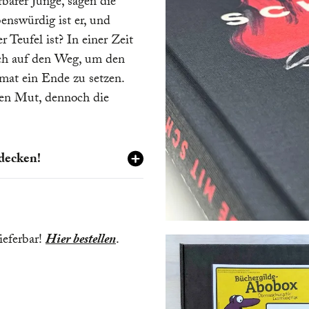
rbarer Junge, sagen die
enswürdig ist er, und
 Teufel ist? In einer Zeit
ich auf den Weg, um den
mat ein Ende zu setzen.
en Mut, dennoch die
decken!
und seinem Hahn
sich vor dem Tier. Doch
 treuer Freund, ein
ieferbar!
Hier
bestellen
.
n Held. Einen Hahn haben
ber den
Eierwärmer
– natürlich in schwarz –