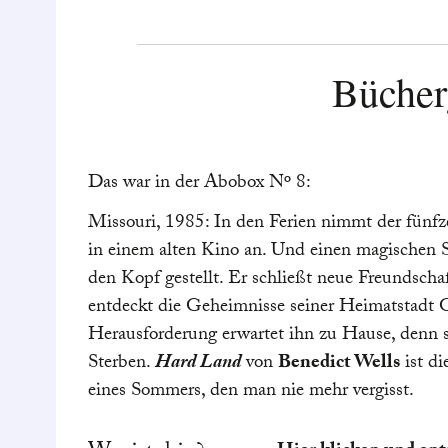
mit dem Teufel ist b
Willowes eine Hexe. 
Passend dazu legen
Bücher
Senf
der
Quedlinbu
bei. Lassen Sie sic
Senf den Gaumen v
Das war in der Abobox Nº 8:
Unter hellem Mondsc
Missouri, 1985: In den Ferien nimmt der fünfz
Willowes eines Nac
in einem alten Kino an. Und einen magischen S
Waldesrand wieder u
den Kopf gestellt. Er schließt neue Freundschaf
Hexen und Hexenme
entdeckt die Geheimnisse seiner Heimatstadt 
Was wäre nur eine 
Herausforderung erwartet ihn zu Hause, denn s
Mondlicht? Mit de
Sterben.
Hard Land
von
Benedict Wells
ist d
Verlags
behalten Si
eines Sommers, den man nie mehr vergisst.
im Blick. In dem Be
auch in vollen Tasc