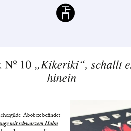
Büchergilde
„Kikeriki“, schallt 
x Nº 10
hinein
üchergilde-Abobox befindet
unge mit schwarzem Hahn