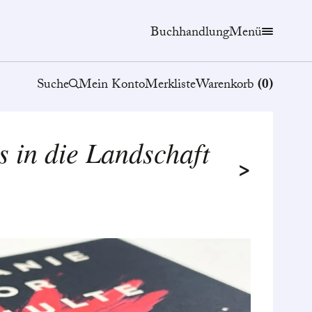
Buchhandlung
Menü
Suche
Mein Konto
Merkliste
Warenkorb
(
0
)
es in die Landschaft