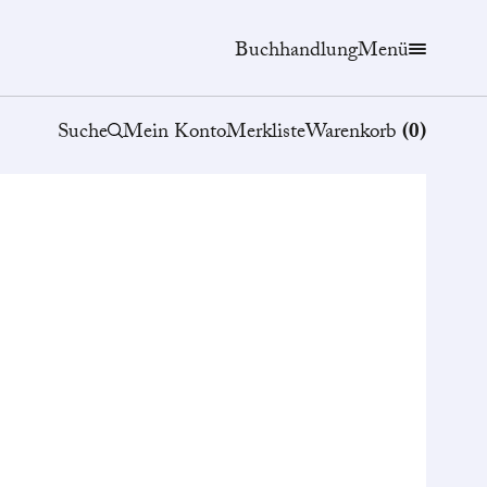
Buchhandlung
Menü
Suche
Mein Konto
Merkliste
Warenkorb
(
0
)