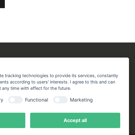
chergilde
Folgen Sie uns!
chaft
Facebook
Instagram
YouTube
TikTok
te tracking technologies to provide its services, constantly
aft
Zustellung durch:
ts according to users' interests. I agree to this and can
any time with effect for the future.
handlungen
ry
Functional
Marketing
online
ote
Accept all