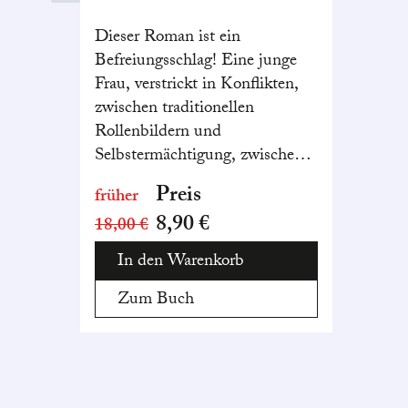
Dieser Roman ist ein
Befreiungsschlag! Eine junge
Frau, verstrickt in Konflikten,
zwischen traditionellen
Rollenbildern und
Selbstermächtigung, zwischen
ihrem muslimischen Glauben
Preis
früher
und ihrer Homosexualität.
8,90 €
18,00 €
Aufrichtig und inbrünstig
beschwört die Autorin, dass
In den Warenkorb
Zerrissenheit kein Makel ist.
Zum Buch