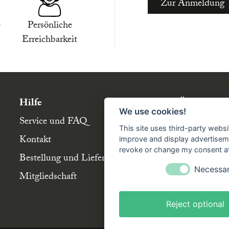
Zur Anmeldung
-
Persönliche
Erreichbarkeit
Hilfe
Über die Bü
We use cookies!
Service und FAQ
Buchgemeins
This site uses third-party websi
Kontakt
Genossensch
improve and display advertisemen
revoke or change my consent at 
Bestellung und Lieferung
Partnerbuch
Necessa
Mitgliedschaft
Büchergilde 
Stellenangeb
Reject optional