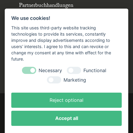
Partnerbuchhandlungen
Büchergilde online
We use cookies!
Stellenangebote
This site uses third-party website tracking
Folgen Sie uns!
technologies to provide its services, constantly
improve and display advertisements according to
users' interests. I agree to this and can revoke or
Facebook
Instagram
YouTube
TikTok
change my consent at any time with effect for the
Zustellung durch:
future.
Necessary
Functional
Marketing
Reject optional
Accept all
Impressum