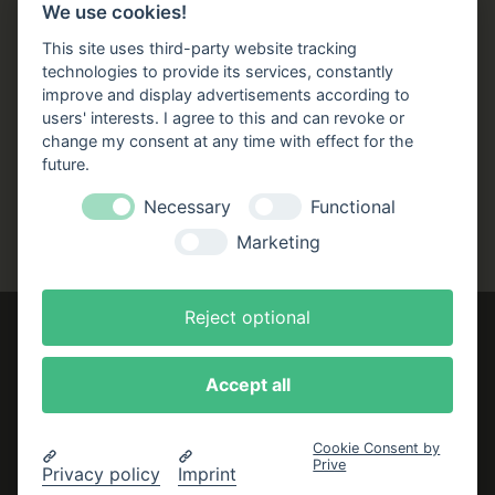
Büchergilde online
We use cookies!
Stellenangebote
This site uses third-party website tracking
technologies to provide its services, constantly
Folgen Sie uns!
improve and display advertisements according to
users' interests. I agree to this and can revoke or
Facebook
Instagram
YouTube
TikTok
change my consent at any time with effect for the
Zustellung durch:
future.
Necessary
Functional
Marketing
Reject optional
Accept all
Impressum
AGB
Cookie Consent by
Prive
Datenschutzerklärung
Privacy policy
Imprint