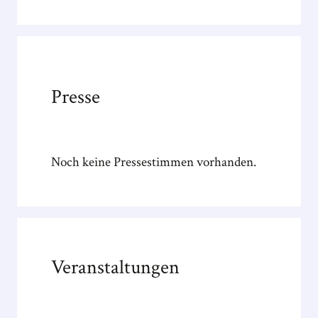
Schw
ganz 
gebast
werde
Presse
Noch keine Pressestimmen vorhanden.
Veranstaltungen