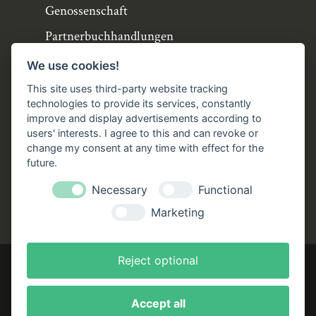
Genossenschaft
Partnerbuchhandlungen
Büchergilde online
We use cookies!
Stellenangebote
This site uses third-party website tracking
technologies to provide its services, constantly
Folgen Sie uns!
improve and display advertisements according to
users' interests. I agree to this and can revoke or
Facebook
Instagram
YouTube
TikTok
change my consent at any time with effect for the
Zustellung durch:
future.
Necessary
Functional
Marketing
Reject optional
Accept all