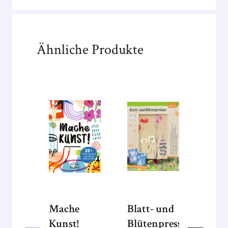
Ähnliche Produkte
Mache
Blatt- und
Spaß
Kunst!
Blütenpresse
Mati