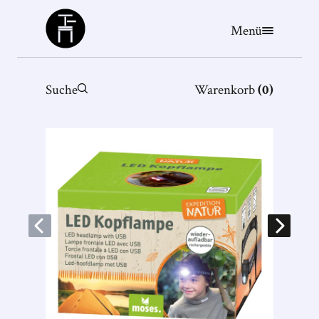
Büchergilde
Menü
Suche
Warenkorb
(
0
)