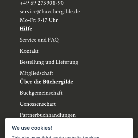
+49 69 273908-90
service
@buechergilde.de
Mo-Fr: 9-17 Uhr
Hilfe
Service und FAQ
Kontakt
Bestellung und Lieferung
Mitgliedschaft
Über die Büchergilde
Buchgemeinschaft
Genossenschaft
Partnerbuchhandlungen
Büchergilde online
We use cookies!
Stellenangebote
This site uses third-party website tracking