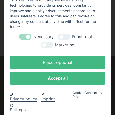
technologies to provide its services, constantly
Folgen Sie uns!
improve and display advertisements according to
users' interests. I agree to this and can revoke or
Facebook
Instagram
YouTube
TikTok
change my consent at any time with effect for the
Zustellung durch:
future.
Necessary
Functional
Marketing
Reject optional
Accept all
Impressum
AGB
Cookie Consent by
Prive
Datenschutzerklärung
Privacy policy
Imprint
Bestellung widerrufen
Settings
Cookie-Einstellungen