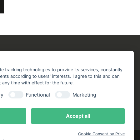
chergilde
Folgen Sie uns!
chaft
Facebook
Instagram
YouTube
TikTok
te tracking technologies to provide its services, constantly
aft
ts according to users' interests. I agree to this and can
Zustellung durch:
any time with effect for the future.
handlungen
ry
Functional
Marketing
online
ote
Accept all
Cookie Consent by Prive