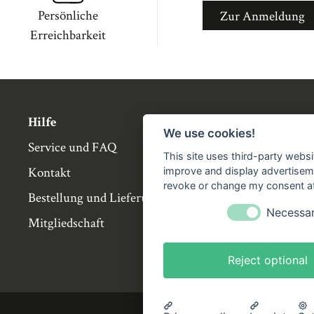
Persönliche
Zur Anmeldung
Erreichbarkeit
Hilfe
Über die Bü
We use cookies!
Service und FAQ
Buchgemeins
This site uses third-party websi
Kontakt
Genossensch
improve and display advertisemen
revoke or change my consent at 
Bestellung und Lieferung
Partnerbuch
Necessa
Mitgliedschaft
Büchergilde 
Stellenangeb
Reject optional