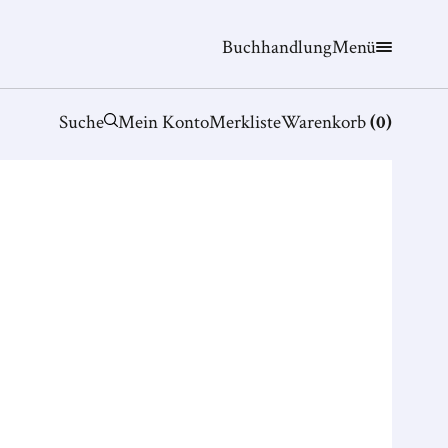
Buchhandlung
Menü
Suche
Mein Konto
Merkliste
Warenkorb
(
0
)