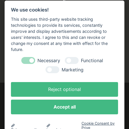
Büchergilde online
We use cookies!
Stellenangebote
This site uses third-party website tracking
technologies to provide its services, constantly
Folgen Sie uns!
improve and display advertisements according to
users' interests. I agree to this and can revoke or
Facebook
Instagram
YouTube
TikTok
change my consent at any time with effect for the
Zustellung durch:
future.
Necessary
Functional
Marketing
Reject optional
Accept all
Impressum
AGB
Cookie Consent by
Prive