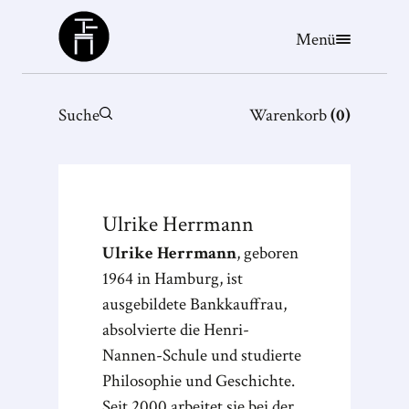
Büchergilde
Menü
Suche
Warenkorb
(
0
)
Ulrike
Herrmann
Ulrike Herrmann
, geboren
1964 in Hamburg, ist
ausgebildete Bankkauffrau,
absolvierte die Henri-
Nannen-Schule und studierte
Philosophie und Geschichte.
Seit 2000 arbeitet sie bei der