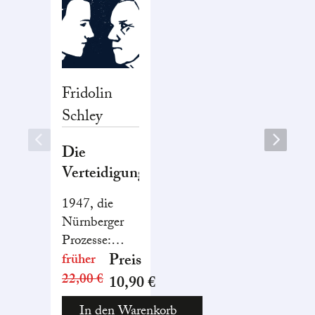
Fridolin
Schley
Die
Verteidigung
1947, die
Nürnberger
Prozesse:
Einer der
Preis
früher
Angeklagten
22,00 €
10,90 €
ist Ernst von
In den Warenkorb