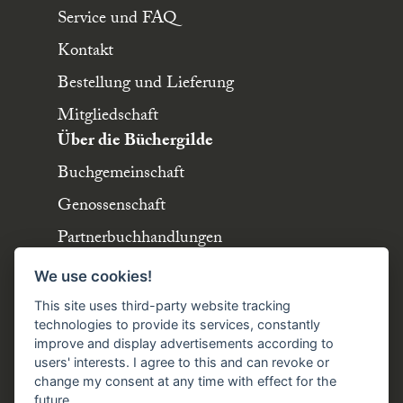
Service und FAQ
Kontakt
Bestellung und Lieferung
Mitgliedschaft
Über die Büchergilde
Buchgemeinschaft
Genossenschaft
Partnerbuchhandlungen
Büchergilde online
We use cookies!
Stellenangebote
This site uses third-party website tracking
Folgen Sie uns!
technologies to provide its services, constantly
improve and display advertisements according to
users' interests. I agree to this and can revoke or
Facebook
Instagram
YouTube
TikTok
change my consent at any time with effect for the
Zustellung durch:
future.