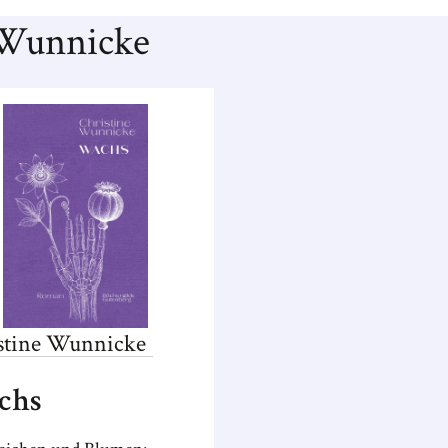
 Wunnicke
stine
Wunnicke
chs