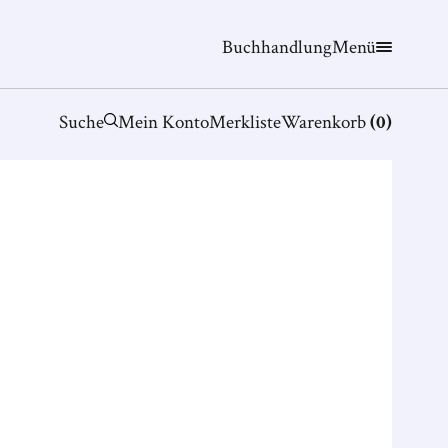
Buchhandlung
Menü
Suche
Mein Konto
Merkliste
Warenkorb
(
0
)