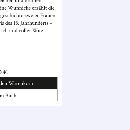
eichen und Blumen:
ine Wunnicke erzählt die
sgeschichte zweier Frauen
is des 18. Jahrhunderts –
isch und voller Witz.
s
0 €
 den Warenkorb
m Buch