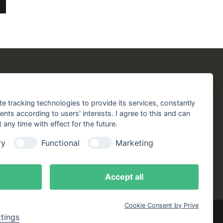
chergilde
Folgen Sie uns!
chaft
Facebook
Instagram
YouTube
TikTok
te tracking technologies to provide its services, constantly
aft
ts according to users' interests. I agree to this and can
Zustellung durch:
any time with effect for the future.
handlungen
ry
Functional
Marketing
online
ote
Accept all
Cookie Consent by Prive
ttings
rklärung
Bestellung widerrufen
Cookie-Einstellungen