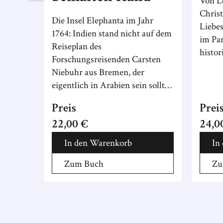
Von L
Christ
Die Insel Elephanta im Jahr
Liebe
1764: Indien stand nicht auf dem
im Par
Reiseplan des
histor
Forschungsreisenden Carsten
Niebuhr aus Bremen, der
eigentlich in Arabien sein sollte
...
Preis
Prei
22,00 €
24,0
In den Warenkorb
In
Zum Buch
Zu