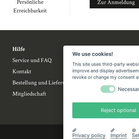
Persönliche
Zur Anmeldung
Erreichbarkeit
Hilfe
Über die Bü
We use cookies!
Service und FAQ
Buchgemeins
This site uses third-party websi
Kontakt
Genossensch
improve and display advertisemen
revoke or change my consent at 
Bestellung und Lieferung
Partnerbuch
Necessa
Mitgliedschaft
Büchergilde 
Stellenangeb
Reject optional
Privacy policy
Imprint
Se
Impressum
AGB
Datenschutze