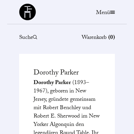
Büchergilde
Menü
Suche
Warenkorb
(
0
)
Dorothy
Parker
Dorothy Parker
(1893–
1967), geboren in New
Jersey, gründete gemeinsam
mit Robert Benchley und
Robert E. Sherwood im New
Yorker Algonquin den
legendären Round Table. Ihr