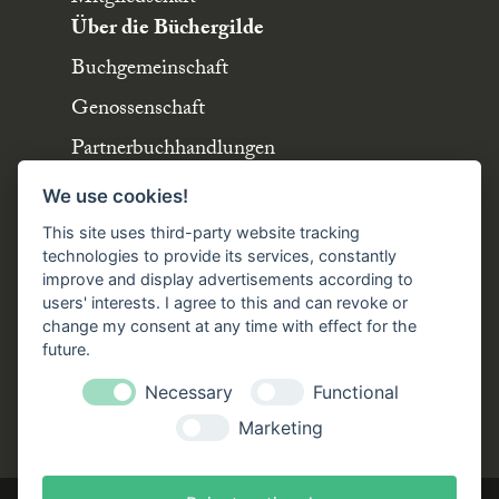
Über die Büchergilde
Buchgemeinschaft
Genossenschaft
Partnerbuchhandlungen
Büchergilde online
We use cookies!
Stellenangebote
This site uses third-party website tracking
Folgen Sie uns!
technologies to provide its services, constantly
improve and display advertisements according to
users' interests. I agree to this and can revoke or
Facebook
Instagram
YouTube
TikTok
change my consent at any time with effect for the
Zustellung durch:
future.
Necessary
Functional
Marketing