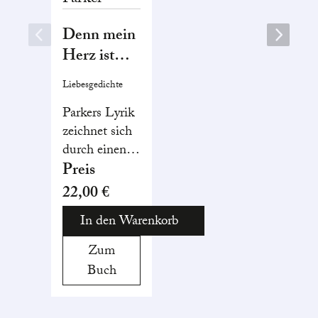
Denn mein
Herz ist
frisch
Liebesgedichte
gebrochen
Parkers Lyrik
zeichnet sich
durch einen
charakteristischen
Preis
Mix aus
22,00 €
Selbstmitleid
In den Warenkorb
und Zynismus
aus. Ein
Zum
Abgleiten in
Buch
Kitsch
vermeidet sie
durch