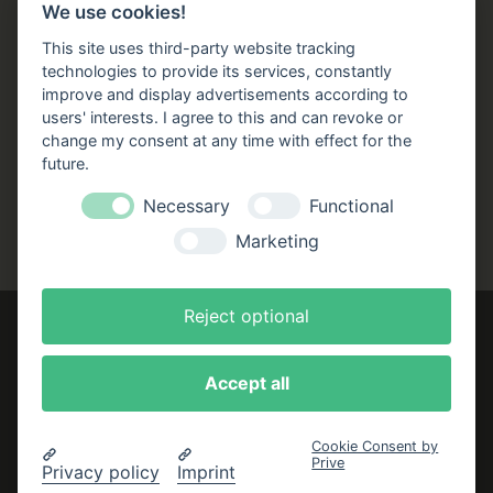
Büchergilde online
We use cookies!
Stellenangebote
This site uses third-party website tracking
technologies to provide its services, constantly
Folgen Sie uns!
improve and display advertisements according to
users' interests. I agree to this and can revoke or
Facebook
Instagram
YouTube
TikTok
change my consent at any time with effect for the
Zustellung durch:
future.
Necessary
Functional
Marketing
Reject optional
Accept all
Impressum
AGB
Cookie Consent by
Prive
Datenschutzerklärung
Privacy policy
Imprint