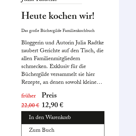
Heute kochen wir!
Das große Büchergilde Familienkochbuch
Bloggerin und Autorin Julia Radtke
zaubert Gerichte auf den Tisch, die
allen Familienmitgliedern
schmecken. Exklusiv für die
Büchergilde versammelt sie hier
Rezepte, an denen sowohl kleine
KüchennovizInnen als auch
Preis
früher
erfahrene LöffelschwingerInnen
12,90 €
22,00 €
ihren Spaß haben.
In den Warenkorb
Zum Buch