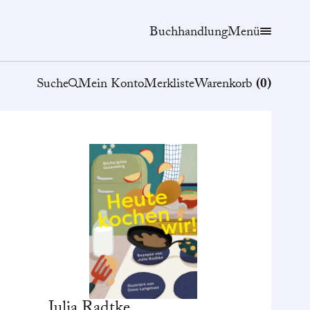
Buchhandlung
Menü
Suche
Mein Konto
Merkliste
Warenkorb
(
0
)
Julia
Radtke