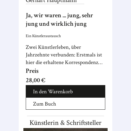
Gerhart
Hauptmann
Ja, wir waren ... jung, sehr
jung und wirklich jung
Ein Künstleraustausch
Zwei Künstlerleben, über
Jahrzehnte verbunden: Erstmals ist
hier die erhaltene Korrespondenz
von Käthe Kollwitz und Gerhart
Preis
Hauptmann vollständig
28,00 €
zusammengestellt und mit
In den Warenkorb
umfangreichem Material ergänzt.
Zum Buch
Künstlerin & Schriftsteller