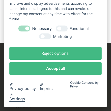
Vorteile genießen:
improve and display advertisements according to
users' interests. I agree to this and can revoke or
change my consent at any time with effect for the
Zur Anmeldung
future.
Necessary
Functional
Marketing
Reject optional
Telefonische Bestellung und Beratung:
+49 69 273908-90
Accept all
service
@buechergilde.de
Mo-Fr: 9-17 Uhr
Cookie Consent by
Prive
Hilfe
Privacy policy
Imprint
Service und FAQ
Settings
Kontakt