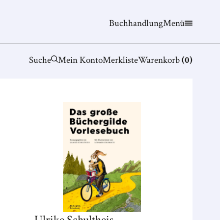
Buchhandlung
Menü
Suche
Mein Konto
Merkliste
Warenkorb
(
0
)
Ulrike
Schultheis