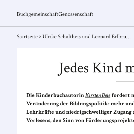
Buchgemeinschaft
Genossenschaft
Startseite
Ulrike Schultheis und Leonard Erlbruch (Ill.) – Das große Büchergilde Vorlesebuch
Jedes Kind m
Die Kinderbuchautorin
Kirsten Boie
fordert m
Veränderung der Bildungspolitik: mehr und 
Lehrkräfte und niedrigschwelliger Zugang z
Vorlesens, den Sinn von Förderungsprojekt