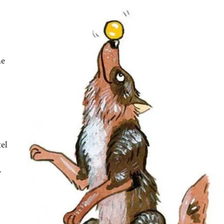
ne
el
r