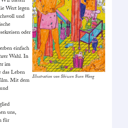
 Wir bieten
ie Wert legen
uchsvoll und
ische
sekreisen oder
werben einfach
hrer Wahl. I
n
er im
ie das Leben
Illustration von Shiwen Sven Wang
Film. Mit dem
 und
glied
hen uns,
h für