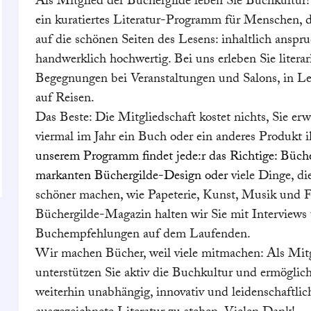
Als Mitglied der Büchergilde leben Sie Buchkultur!
ein kuratiertes Literatur-Programm für Menschen, d
auf die schönen Seiten des Lesens: inhaltlich anspr
handwerklich hochwertig. Bei uns erleben Sie literar
Begegnungen bei Veranstaltungen und Salons, in Le
auf Reisen.
Das Beste: Die Mitgliedschaft kostet nichts, Sie er
viermal im Jahr ein Buch oder ein anderes Produkt i
unserem Programm findet jede:r das Richtige: Büch
markanten Büchergilde-Design oder
viele Dinge, d
schöner machen, wie Papeterie, Kunst, Musik und 
Büchergilde-Magazin halten wir Sie mit Interviews
Buchempfehlungen auf dem Laufenden.
Wir machen Bücher, weil viele mitmachen: Als Mit
unterstützen Sie aktiv die Buchkultur und ermöglic
weiterhin unabhängig, innovativ und leidenschaftlic