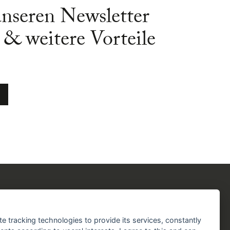
unseren Newsletter
& weitere Vorteile
chergilde
Folgen Sie uns!
chaft
Facebook
Instagram
YouTube
TikTok
te tracking technologies to provide its services, constantly