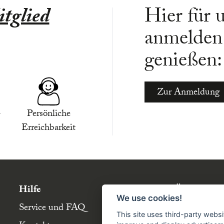
tglied
Hier für 
anmelden 
genießen:
Zur Anmeldung
-
Persönliche
Erreichbarkeit
Hilfe
Über die Bü
We use cookies!
Service und FAQ
Buchgemeins
This site uses third-party websi