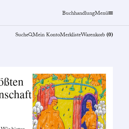
Buchhandlung
Menü
Suche
Mein Konto
Merkliste
Warenkorb
(
0
)
ößten
nschaft