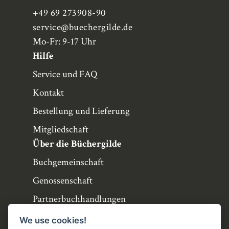
+49 69 273908-90
service
@buechergilde.de
Mo-Fr: 9-17 Uhr
Hilfe
Service und FAQ
Kontakt
Bestellung und Lieferung
Mitgliedschaft
Über die Büchergilde
Buchgemeinschaft
Genossenschaft
Partnerbuchhandlungen
Büchergilde online
We use cookies!