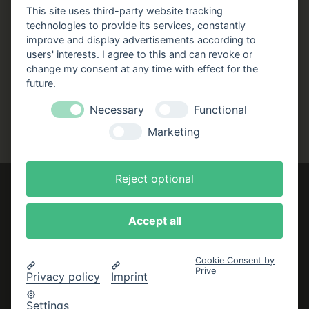
Stellenangebote
This site uses third-party website tracking
technologies to provide its services, constantly
Folgen Sie uns!
improve and display advertisements according to
users' interests. I agree to this and can revoke or
Facebook
Instagram
YouTube
TikTok
change my consent at any time with effect for the
Zustellung durch:
future.
Necessary
Functional
Marketing
Reject optional
Accept all
Impressum
AGB
Cookie Consent by
Prive
Datenschutzerklärung
Privacy policy
Imprint
Bestellung widerrufen
Settings