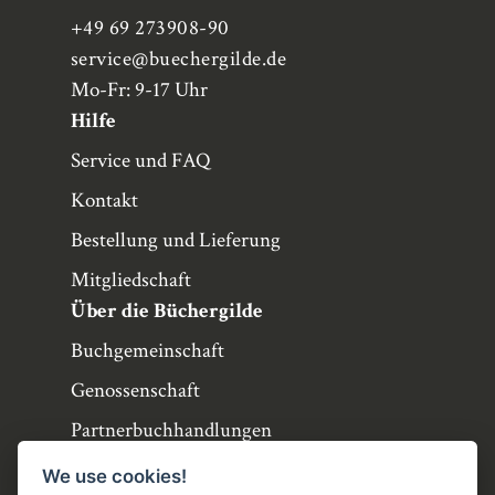
+49 69 273908-90
service
@buechergilde.de
Mo-Fr: 9-17 Uhr
Hilfe
Service und FAQ
Kontakt
Bestellung und Lieferung
Mitgliedschaft
Über die Büchergilde
Buchgemeinschaft
Genossenschaft
Partnerbuchhandlungen
Büchergilde online
We use cookies!