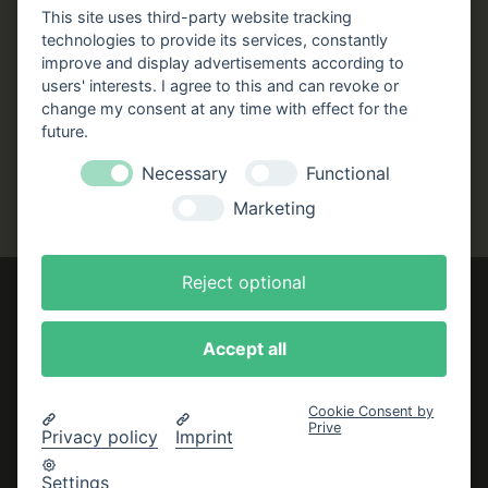
Stellenangebote
This site uses third-party website tracking
technologies to provide its services, constantly
Folgen Sie uns!
improve and display advertisements according to
users' interests. I agree to this and can revoke or
Facebook
Instagram
YouTube
TikTok
change my consent at any time with effect for the
Zustellung durch:
future.
Necessary
Functional
Marketing
Reject optional
Accept all
Impressum
AGB
Cookie Consent by
Prive
Datenschutzerklärung
Privacy policy
Imprint
Bestellung widerrufen
Settings