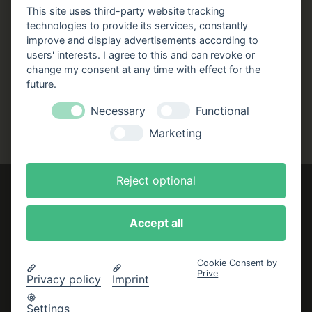
Stellenangebote
This site uses third-party website tracking
technologies to provide its services, constantly
Folgen Sie uns!
improve and display advertisements according to
users' interests. I agree to this and can revoke or
Facebook
Instagram
YouTube
TikTok
change my consent at any time with effect for the
Zustellung durch:
future.
Necessary
Functional
Marketing
Reject optional
Accept all
Impressum
AGB
Cookie Consent by
Prive
Datenschutzerklärung
Privacy policy
Imprint
Bestellung widerrufen
Settings