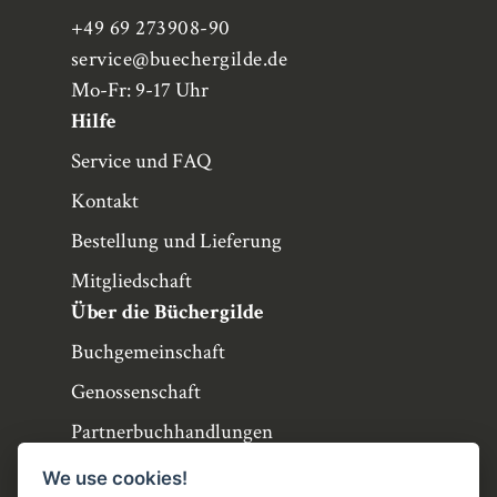
+49 69 273908-90
service
@buechergilde.de
Mo-Fr: 9-17 Uhr
Hilfe
Service und FAQ
Kontakt
Bestellung und Lieferung
Mitgliedschaft
Über die Büchergilde
Buchgemeinschaft
Genossenschaft
Partnerbuchhandlungen
Büchergilde online
We use cookies!