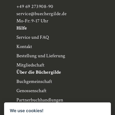
+49 69 273908-90
service
@buechergilde.de
Mo-Fr: 9-17 Uhr
Hilfe
Service und FAQ
Kontakt
Bestellung und Lieferung
Mitgliedschaft
Über die Büchergilde
Buchgemeinschaft
Genossenschaft
Partnerbuchhandlungen
Büchergilde online
We use cookies!