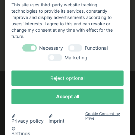
Stellenangebote
This site uses third-party website tracking
technologies to provide its services, constantly
Folgen Sie uns!
improve and display advertisements according to
users' interests. I agree to this and can revoke or
Facebook
Instagram
YouTube
TikTok
change my consent at any time with effect for the
Zustellung durch:
future.
Necessary
Functional
Marketing
Reject optional
Accept all
Impressum
AGB
Cookie Consent by
Prive
Datenschutzerklärung
Privacy policy
Imprint
Bestellung widerrufen
Settings