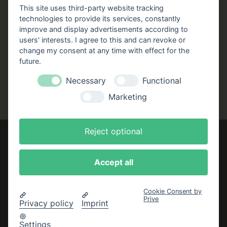
Stellenangebote
This site uses third-party website tracking
technologies to provide its services, constantly
Folgen Sie uns!
improve and display advertisements according to
users' interests. I agree to this and can revoke or
Facebook
Instagram
YouTube
TikTok
change my consent at any time with effect for the
Zustellung durch:
future.
Necessary
Functional
Marketing
Reject optional
Accept all
Impressum
AGB
Cookie Consent by
Prive
Datenschutzerklärung
Privacy policy
Imprint
Bestellung widerrufen
Settings