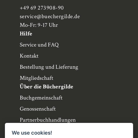
+49 69 273908-90
service
@buechergilde.de
Mo-Fr: 9-17 Uhr
Hilfe
Service und FAQ
Kontakt
Bestellung und Lieferung
Mitgliedschaft
Über die Büchergilde
Buchgemeinschaft
Genossenschaft
Partnerbuchhandlungen
Büchergilde online
We use cookies!