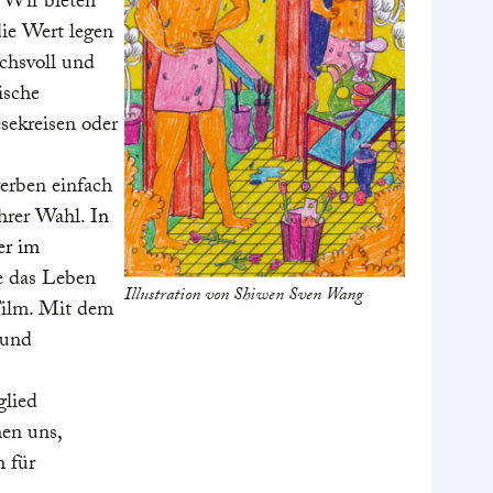
 Wir bieten
ie Wert legen
uchsvoll und
ische
sekreisen oder
werben einfach
hrer Wahl. I
n
er im
ie das Leben
Illustration von Shiwen Sven Wang
Film. Mit dem
 und
glied
hen uns,
h für