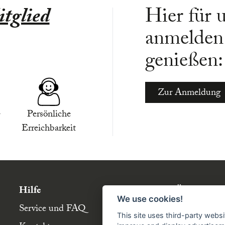
tglied
Hier für 
anmelden 
genießen:
Zur Anmeldung
-
Persönliche
Erreichbarkeit
Hilfe
Über die Bü
We use cookies!
Service und FAQ
Buchgemeins
This site uses third-party websi