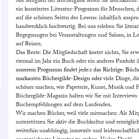
Als Mitglied der Büchergilde leben Sie Buchkultur!
ein kuratiertes Literatur-Programm für Menschen, d
auf die schönen Seiten des Lesens: inhaltlich anspr
handwerklich hochwertig. Bei uns erleben Sie literar
Begegnungen bei Veranstaltungen und Salons, in Le
auf Reisen.
Das Beste: Die Mitgliedschaft kostet nichts, Sie er
viermal im Jahr ein Buch oder ein anderes Produkt i
unserem Programm findet jede:r das Richtige: Büch
markanten Büchergilde-Design oder
viele Dinge, d
schöner machen, wie Papeterie, Kunst, Musik und 
Büchergilde-Magazin halten wir Sie mit Interviews
Buchempfehlungen auf dem Laufenden.
Wir machen Bücher, weil viele mitmachen: Als Mit
unterstützen Sie aktiv die Buchkultur und ermöglic
weiterhin unabhängig, innovativ und leidenschaftlic