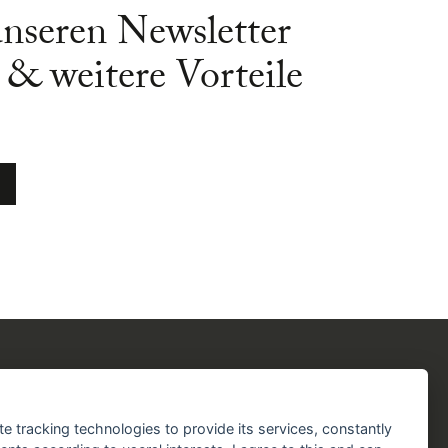
unseren Newsletter
& weitere Vorteile
chergilde
Folgen Sie uns!
chaft
Facebook
Instagram
YouTube
TikTok
te tracking technologies to provide its services, constantly