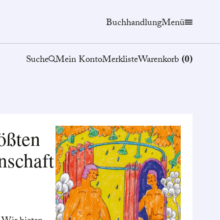
Buchhandlung
Menü
Suche
Mein Konto
Merkliste
Warenkorb
(
0
)
ößten
nschaft