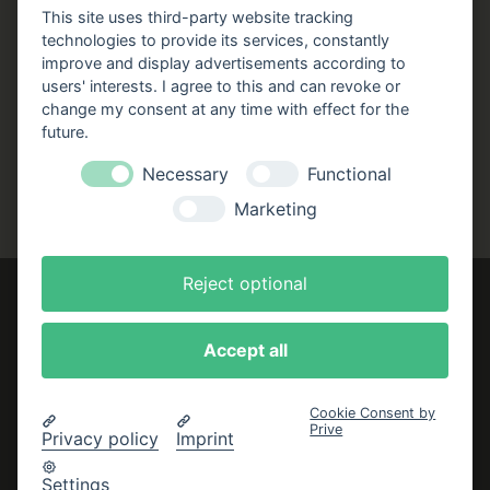
Stellenangebote
This site uses third-party website tracking
technologies to provide its services, constantly
Folgen Sie uns!
improve and display advertisements according to
users' interests. I agree to this and can revoke or
Facebook
Instagram
YouTube
TikTok
change my consent at any time with effect for the
Zustellung durch:
future.
Necessary
Functional
Marketing
Reject optional
Accept all
Impressum
AGB
Cookie Consent by
Prive
Datenschutzerklärung
Privacy policy
Imprint
Bestellung widerrufen
Settings