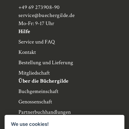
+49 69 273908-90
service
@buechergilde.de
Mo-Fr: 9-17 Uhr
Hilfe
Service und FAQ
Kontakt
Bestellung und Lieferung
Mitgliedschaft
Über die Büchergilde
Buchgemeinschaft
Genossenschaft
Partnerbuchhandlungen
Büchergilde online
We use cookies!