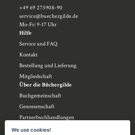
+49 69 273908-90
service
@buechergilde.de
Mo-Fr: 9-17 Uhr
Hilfe
Service und FAQ
Kontakt
Bestellung und Lieferung
Mitgliedschaft
Über die Büchergilde
Buchgemeinschaft
Genossenschaft
Partnerbuchhandlungen
Büchergilde online
We use cookies!