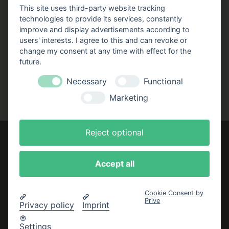
Stellenangebote
This site uses third-party website tracking
technologies to provide its services, constantly
Folgen Sie uns!
improve and display advertisements according to
users' interests. I agree to this and can revoke or
Facebook
Instagram
YouTube
TikTok
change my consent at any time with effect for the
Zustellung durch:
future.
Necessary
Functional
Marketing
Reject optional
Accept all
Impressum
AGB
Cookie Consent by
Prive
Datenschutzerklärung
Privacy policy
Imprint
Bestellung widerrufen
Settings