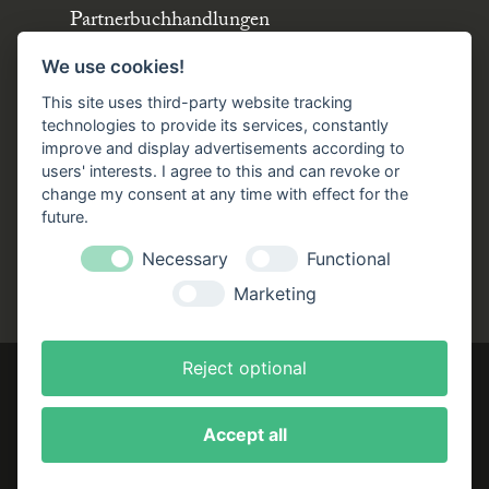
Partnerbuchhandlungen
Büchergilde online
We use cookies!
Stellenangebote
This site uses third-party website tracking
Folgen Sie uns!
technologies to provide its services, constantly
improve and display advertisements according to
users' interests. I agree to this and can revoke or
Facebook
Instagram
YouTube
TikTok
change my consent at any time with effect for the
Zustellung durch:
future.
Necessary
Functional
Marketing
Reject optional
Accept all
Impressum